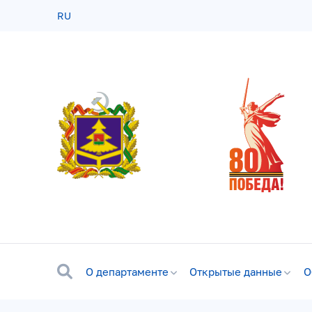
RU
О департаменте
Открытые данные
О