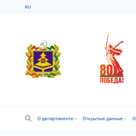
RU
О департаменте
Открытые данные
О