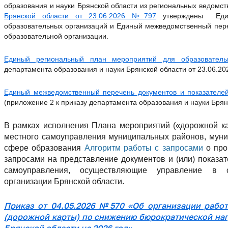
образования и науки Брянской области из региональных ведомст
Брянской области от 23.06.2026 №797
утверждены Един
образовательных организаций и Единый межведомственный пере
образовательной организации.
Единый региональный план мероприятий для образователь
департамента образования и науки Брянской области от 23.06.20
Единый межведомственный перечень документов и показателей
(приложение 2 к приказу департамента образования и науки Брян
В рамках исполнения Плана мероприятий («дорожной ка
местного самоуправления муниципальных районов, муниц
сфере образования
Алгоритм работы с запросами
о про
запросами на представление документов и (или) показа
самоуправления, осуществляющие управление в с
организации Брянской области.
Приказ от 04.05.2026 №570 «Об организации рабо
(дорожной карты) по снижению бюрократической наг