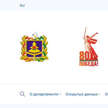
RU
О департаменте
Открытые данные
О