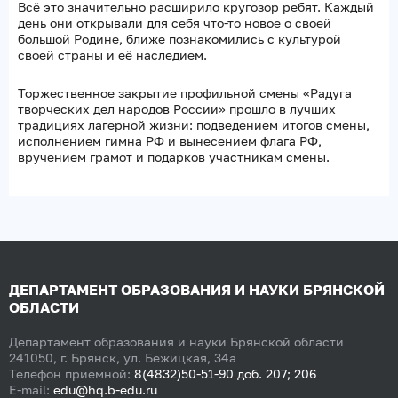
Всё это значительно расширило кругозор ребят. Каждый
день они открывали для себя что-то новое о своей
большой Родине, ближе познакомились с культурой
своей страны и её наследием.
Торжественное закрытие профильной​​ смены «Радуга
творческих дел народов России» прошло в лучших
традициях лагерной жизни: подведением итогов смены,
исполнением гимна РФ и вынесением флага РФ,
вручением грамот и подарков участникам смены.
ДЕПАРТАМЕНТ ОБРАЗОВАНИЯ И НАУКИ БРЯНСКОЙ
ОБЛАСТИ
Департамент образования и науки Брянской области
241050, г. Брянск, ул. Бежицкая, 34а
Телефон приемной:
8(4832)50-51-90 доб. 207; 206
E-mail:
edu@hq.b-edu.ru