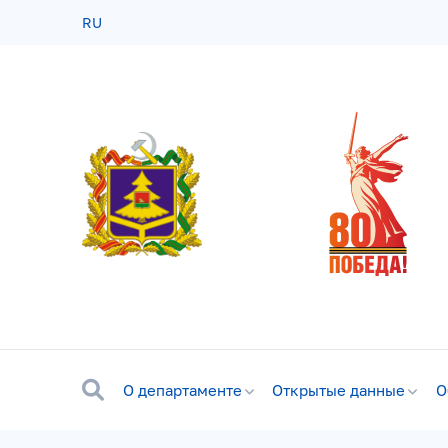
RU
О департаменте
Открытые данные
О