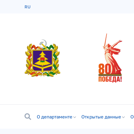
RU
О департаменте
Открытые данные
О