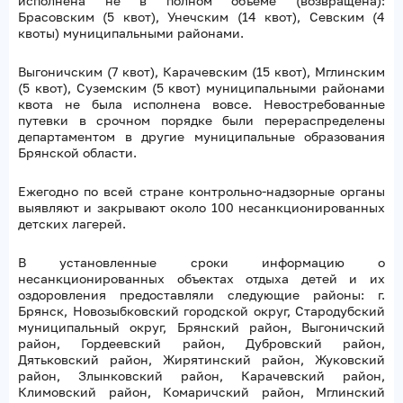
исполнена не в полном объеме (возвращена):
Брасовским (5 квот), Унечским (14 квот), Севским (4
квоты) муниципальными районами.
Выгоничским (7 квот), Карачевским (15 квот), Мглинским
(5 квот), Суземским (5 квот) муниципальными районами
квота не была исполнена вовсе. Невостребованные
путевки в срочном порядке были перераспределены
департаментом в другие муниципальные образования
Брянской области.
Ежегодно по всей стране контрольно-надзорные органы
выявляют и закрывают около 100 несанкционированных
детских лагерей.
В установленные сроки информацию о
несанкционированных объектах отдыха детей и их
оздоровления предоставляли следующие районы: г.
Брянск, Новозыбковский городской округ, Стародубский
муниципальный округ, Брянский район, Выгоничский
район, Гордеевский район, Дубровский район,
Дятьковский район, Жирятинский район, Жуковский
район, Злынковский район, Карачевский район,
Климовский район, Комаричский район, Мглинский