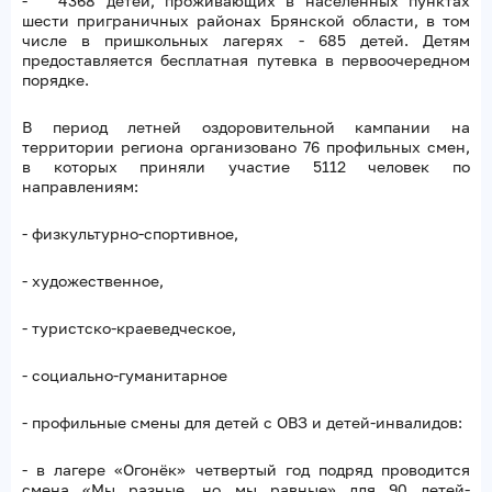
- 4368 детей, проживающих в населенных пунктах
шести приграничных районах Брянской области, в том
числе в пришкольных лагерях - 685 детей. Детям
предоставляется бесплатная путевка в первоочередном
порядке.
В период летней оздоровительной кампании на
территории региона организовано 76 профильных смен,
в которых приняли участие 5112 человек по
направлениям:
- физкультурно-спортивное,
- художественное,
- туристско-краеведческое,
- социально-гуманитарное
- профильные смены для детей с ОВЗ и детей-инвалидов:
- в лагере «Огонёк» четвертый год подряд проводится
смена «Мы разные, но мы равные» для 90 детей-