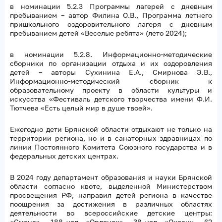
в номинации 5.2.3 Программы лагерей с дневным
пребыванием – автор Филина О.В., Программа летнего
пришкольного оздоровительного лагеря с дневным
пребыванием детей «Веселые ребята» (лето 2024);
в номинации 5.2.8. Информационно-методические
сборники по организации отдыха и их оздоровления
детей – авторы Сухинина Е.А., Смирнова Э.В.,
Информационно-методический сборник к
образовательному проекту в области культуры и
искусства «Фестиваль детского творчества имени Ф.И.
Тютчева «Есть целый мир в душе твоей».
Ежегодно дети Брянской области отдыхают не только на
территории региона, но и в санаторных здравницах по
линии Постоянного Комитета Союзного государства и в
федеральных детских центрах.
В 2024 году департамент образования и науки Брянской
области согласно квоте, выделенной Министерством
просвещения РФ, направил детей региона в качестве
поощрения за достижения в различных областях
деятельности во всероссийские детские центры:
«Смена» – 188 чел., «Орленок» – 38 чел., «Океан» – 62