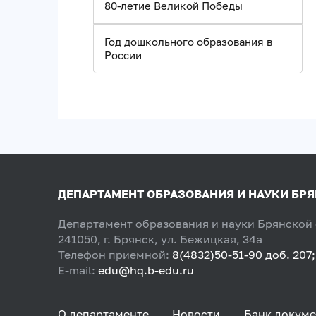
80-летие Великой Победы
Год дошкольного образования в
России
ДЕПАРТАМЕНТ ОБРАЗОВАНИЯ И НАУКИ БР
Департамент образования и науки Брянской
241050, г. Брянск, ул. Бежицкая, 34а
Телефон приемной:
8(4832)50-51-90 доб. 207;
E-mail:
edu@hq.b-edu.ru
О департаменте
Новости
Банк докуме