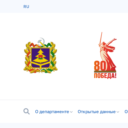
RU
О департаменте
Открытые данные
О