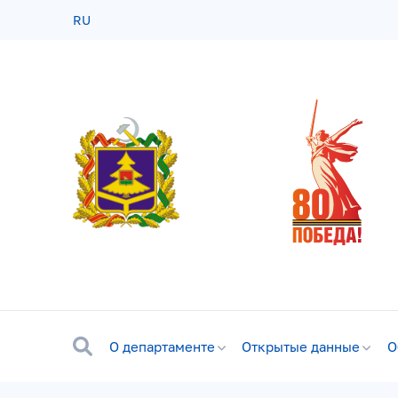
RU
О департаменте
Открытые данные
О