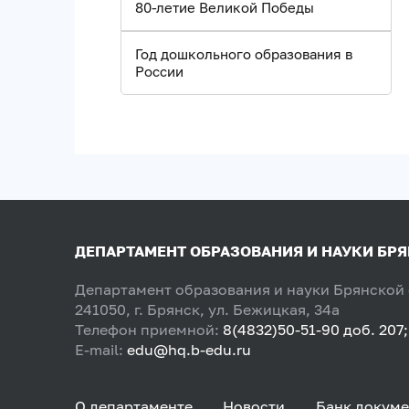
80-летие Великой Победы
Год дошкольного образования в
России
ДЕПАРТАМЕНТ ОБРАЗОВАНИЯ И НАУКИ БР
Департамент образования и науки Брянской
241050, г. Брянск, ул. Бежицкая, 34а
Телефон приемной:
8(4832)50-51-90 доб. 207;
E-mail:
edu@hq.b-edu.ru
О департаменте
Новости
Банк докуме