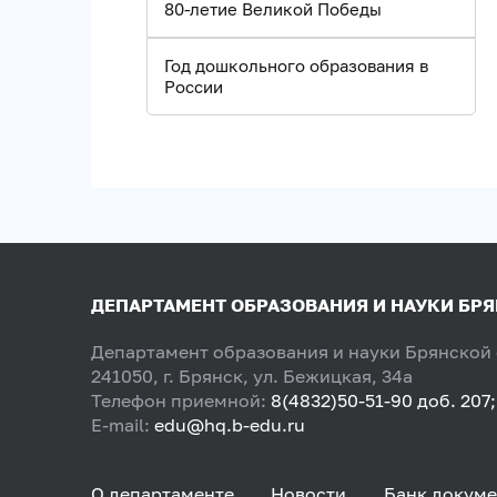
80-летие Великой Победы
Год дошкольного образования в
России
ДЕПАРТАМЕНТ ОБРАЗОВАНИЯ И НАУКИ БР
Департамент образования и науки Брянской
241050, г. Брянск, ул. Бежицкая, 34а
Телефон приемной:
8(4832)50-51-90 доб. 207;
E-mail:
edu@hq.b-edu.ru
О департаменте
Новости
Банк докуме