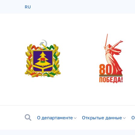
RU
О департаменте
Открытые данные
О