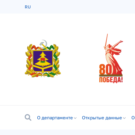
RU
О департаменте
Открытые данные
О