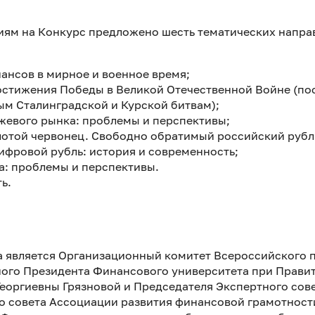
ям на Конкурс предложено шесть тематических напра
нансов в мирное и военное время;
достижения Победы в Великой Отечественной Войне (по
ым Сталинградской и Курской битвам);
жевого рынка: проблемы и перспективы;
лотой червонец. Свободно обратимый российский рубль
ифровой рубль: история и современность;
: проблемы и перспективы.
ь.
вляется Организационный комитет Всероссийского п
ого Президента Финансового университета при Прави
Георгиевны Грязновой и Председателя Экспертного сов
о совета Ассоциации развития финансовой грамотности