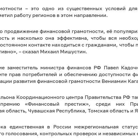
отности – это одно из существенных условий для
етил работу регионов в этом направлении.
ько продвижение финансовой грамотности, её популяриз
ность и насколько она эффективна, чтобы вся необх
остоянном контакте находиться с гражданами, чтобы по
ивно», – сказал Михаил Мишустин.
ие заместитель министра финансов РФ Павел Кадочн
ите прав потребителей и обеспечению доступности ф
ации развития финансовой грамотности Вениамин Каг
ильона Координационного центра Правительства РФ та
 премию «Финансовый престиж», среди них При
я область, Чувашская Республика, Томская область и 
ка единственная в России межрегиональная статус
го голосования, контрольных проверок и независимых 