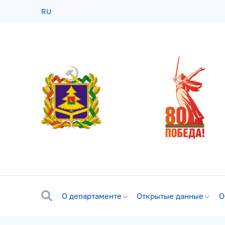
RU
О департаменте
Открытые данные
О