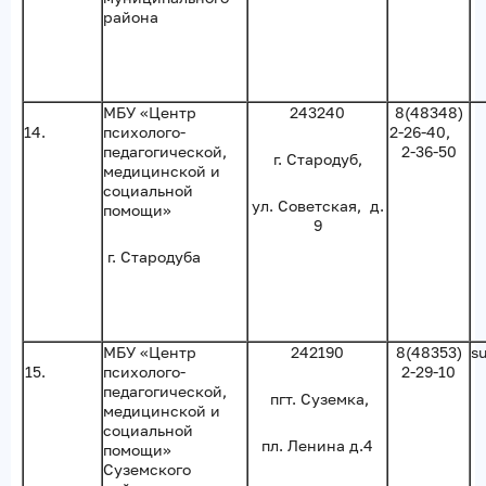
района
МБУ «Центр
243240
8(48348)
14.
психолого-
2-26-40,
педагогической,
2-36-50
г. Стародуб,
медицинской и
социальной
ул. Советская, д.
помощи»
9
г. Стародуба
МБУ «Центр
242190
8(48353)
s
15.
психолого-
2-29-10
педагогической,
пгт. Суземка,
медицинской и
социальной
пл. Ленина д.4
помощи»
Суземского