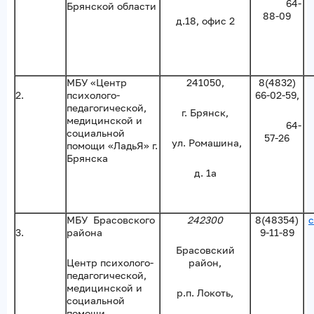
64-
Брянской области
88-09
д.18, офис 2
МБУ «Центр
241050,
8(4832)
2.
психолого-
66-02-59,
педагогической,
г. Брянск,
медицинской и
64-
социальной
57-26
ул. Ромашина,
помощи «ЛадьЯ» г.
Брянска
д. 1а
МБУ Брасовского
242300
8(48354)
3.
района
9-11-89
Брасовский
Центр психолого-
район,
педагогической,
медицинской и
р.п. Локоть,
социальной
помощи