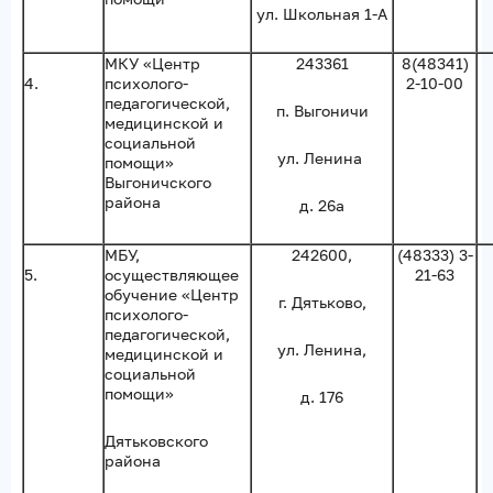
ул. Школьная 1-А
МКУ «Центр
243361
8(48341)
4.
психолого-
2-10-00
педагогической,
п. Выгоничи
медицинской и
социальной
ул. Ленина
помощи»
Выгоничского
района
д. 26а
МБУ,
242600,
(48333) 3-
5.
осуществляющее
21-63
обучение «Центр
г. Дятьково,
психолого-
педагогической,
ул. Ленина,
медицинской и
социальной
помощи»
д. 176
Дятьковского
района