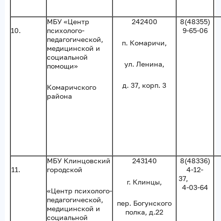
МБУ «Центр
242400
8(48355)
10.
психолого-
9-65-06
педагогической,
п. Комаричи,
медицинской и
социальной
ул. Ленина,
помощи»
д. 37, корп. 3
Комаричского
района
МБУ Клинцовский
243140
8(48336)
11.
городской
4-12-
37,
г. Клинцы,
4-03-64
«Центр психолого-
педагогической,
пер. Богунского
медицинской и
полка, д.22
социальной