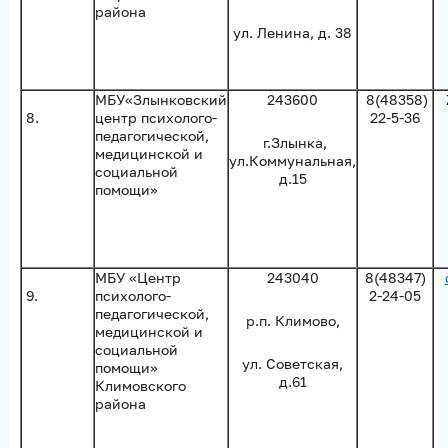
района
ул. Ленина, д. 38
МБУ«Злынковский
243600
8(48358)
8.
центр психолого-
22-5-36
педагогической,
г.Злынка,
медицинской и
ул.Коммунальная,
социальной
д.15
помощи»
МБУ «Центр
243040
8(48347)
9.
психолого-
2-24-05
педагогической,
р.п. Климово,
медицинской и
социальной
ул. Советская,
помощи»
д.61
Климовского
района