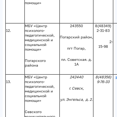
помощи»
МБУ «Центр
243550
8(48349)
12.
психолого-
2-31-83
педагогической,
Погарский район,
медицинской и
2-
социальной
15-98
пгт Погар,
помощи»
пл. Советская. д.
Погарского
1А
района
МБУ «Центр
242440
8(48356)
13.
психолого-
9-76-33
педагогической,
г. Севск,
медицинской и
социальной
ул. Энгельса, д. 2.
помощи»
Севского
муниципального