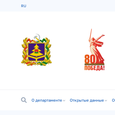
RU
О департаменте
Открытые данные
О