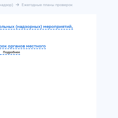
надзор)
Ежегодные планы проверок
ольных (надзорных) мероприятий,
ок органов местного
я
Подробнее