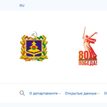
RU
О департаменте
Открытые данные
О