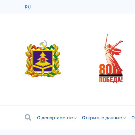
RU
О департаменте
Открытые данные
О