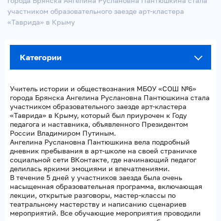
города Брянска Ангелина Руслановна Пантюшкина стала
участником образовательного заезде арт-кластера
«Таврида» в Крыму
Категории
Учитель истории и обществознания МБОУ «СОШ №6»
города Брянска Ангелина Руслановна Пантюшкина стала
участником образовательного заезде арт-кластера
«Таврида» в Крыму, который был приурочен к Году
педагога и наставника, объявленного Президентом
России Владимиром Путиным.
Ангелина Руслановна Пантюшкина вела подробный
дневник пребывания в арт-школе на своей страничке
социальной сети ВКонтакте, где начинающий педагог
делилась яркими эмоциями и впечатлениями.
В течение 5 дней у участников заезда была очень
насыщенная образовательная программа, включающая
лекции, открытые разговоры, мастер-классы по
театральному мастерству и написанию сценариев
мероприятий. Все обучающие мероприятия проводили