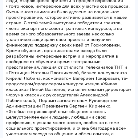
люди, старающиеся принести в процесс образования
что-то новое, интересное для всех участников процесса.
Очень много внимания было уделено на социальное
проектирование, которое активно развивается в нашей
стране. С этой темой выступали победители грантов,
члены экспертного совета грантовых конкурсов, а во
время самого образовательного заезда несколько
участников защищали свои проекты и получили
финансовую поддержку своих идей от Росмолодежи.
Кроме обучения, организаторами заезда были
разработаны интересные встречи и мероприятия в
свободное от обучения время: театральные
представления, лекция от стилиста телеканалов ТНТ и
«Пятница» Натальи Плотниковой, бизнес-консультанта
Кирилл Любина, космонавтом Валерием Токаревым, тв-
продюсером/продюсером конкурса чтецов «Живая
классика» Линой Волчëнок, исполнительным директором
Форума классных руководителей Александрой
Поблинковой, Первым заместителем Руководителя
Администрации Президента Сергеем Кириенко.
«Это был потрясающий опыт общения с очень
целеустремленными людьми, любящими свою
профессию, я узнала много нового, особенно в теме
социального проектирования, и очень благодарна всем
участникам заезда за общение и обмен опытом, а