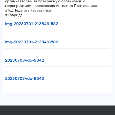
организаторам за прекрасную организацию
мероприятия» - рассказала Ангелина Пантюшкина.
#ГодПедагогаНаставника
#Таврида
img-20230701-213849-582
img-20230701-213849-582
20230703vdo-9042
20230703vdo-9042